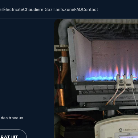
il
Électricité
Chaudière Gaz
Tarifs
Zone
FAQ
Contact
 des travaux
GRATUIT