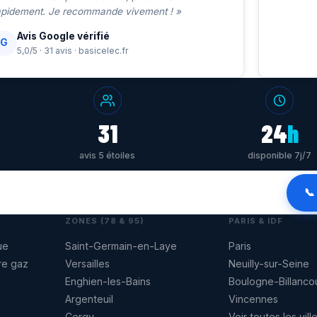
apidement. Je recommande vivement ! »
Avis Google vérifié
G
5,0/5 · 31 avis · basicelec.fr
31
24
h
avis 5 étoiles
disponible 7j/7
📞
ZONES (78 & 95)
PARIS & IDF
ue
Saint-Germain-en-Laye
Paris
re gaz
Versailles
Neuilly-sur-Seine
Enghien-les-Bains
Boulogne-Billanco
Argenteuil
Vincennes
Cergy
Voir toutes les vill