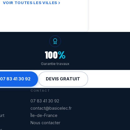
VOIR TOUTES LES VILLES
100
%
Garantie travaux
 07 83 41 30 92
DEVIS GRATUIT
CONTACT
07 83 41 30 92
contact@basicelec.fr
urt
Île-de-France
Nous contacter
es