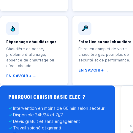
Dépannage chaudière gaz
Entretien annuel chaudière
Chaudière en panne,
Entretien complet de votre
problème d'allumage,
chaudière gaz pour plus de
absence de chauffage ou
sécurité et de performance.
d'eau chaude.
EN SAVOIR + →
EN SAVOIR + →
POURQUOI CHOISIR BASIC ELEC ?
Intervention en moins de 60 min selon secteur
Disponible 24h/24 et 7j/7
Devis gratuit et sans engagement
«
Travail soigné et garanti
c