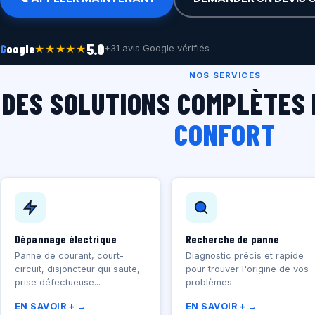
5.0
★★★★★
G
oogle
+31 avis Google vérifiés
NOS SERVICES
DES SOLUTIONS COMPLÈTES
CONFORT
Dépannage électrique
Recherche de panne
Panne de courant, court-
Diagnostic précis et rapide
circuit, disjoncteur qui saute,
pour trouver l'origine de vos
prise défectueuse...
problèmes.
EN SAVOIR + →
EN SAVOIR + →