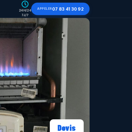
07 83 41 30 92
APPELER
24H/24
7J/7
Devis