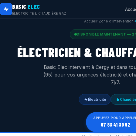
BASIC
ELEC
Accue
ÉLECTRICITÉ & CHAUDIÈRE GAZ
Accueil
›
Zone d'intervention
›
DISPONIBLE MAINTENANT — 24
ÉLECTRICIEN & CHAUFF
Basic Elec intervient à Cergy et dans tou
(95) pour vos urgences électricité et c
7j/7.
Électricité
Chaudiè
APPUYEZ POUR APPELE
07 83 41 30 92