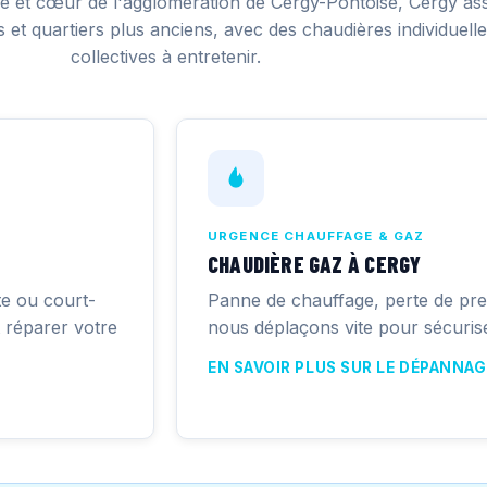
se et cœur de l'agglomération de Cergy-Pontoise, Cergy as
 et quartiers plus anciens, avec des chaudières individuelle
collectives à entretenir.
URGENCE CHAUFFAGE & GAZ
CHAUDIÈRE GAZ À CERGY
te ou court-
Panne de chauffage, perte de pre
t réparer votre
nous déplaçons vite pour sécurise
EN SAVOIR PLUS SUR LE DÉPANNA