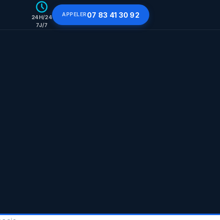
07 83 41 30 92
APPELER
24H/24
7J/7