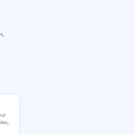
s,
our
les,