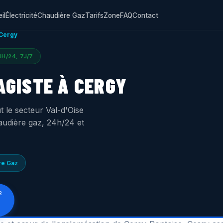
il
Électricité
Chaudière Gaz
Tarifs
Zone
FAQ
Contact
Cergy
H/24, 7J/7
AGISTE À CERGY
t le secteur Val-d'Oise
haudière gaz, 24h/24 et
re Gaz
R