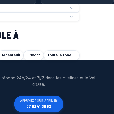
BLE À
Argenteuil
Ermont
Toute la zone →
 répond 24h/24 et 7j/7 dans les Yvelines et le Val-
d'Oise.
APPUYEZ POUR APPELER
07 83 41 30 92