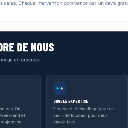
vos délais. Chaque intervention commence par un devis gratui
DRE DE NOUS
annage en urgence.
DOUBLE EXPERTISE
nd pas. On
Électricité et chauffage gaz : un
, week-end et
seul interlocuteur pour deux
 majoration.
savoir-faire.